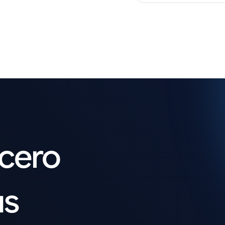
acero
us