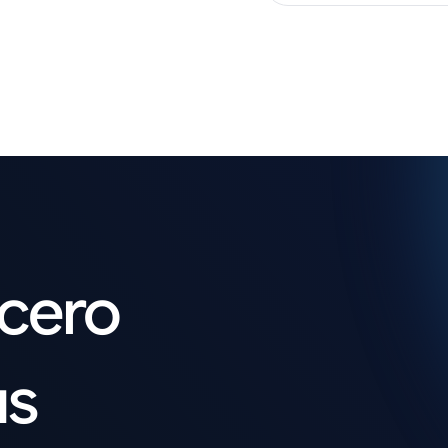
acero
us