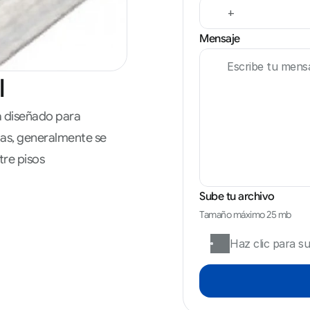
Mensaje
l
á diseñado para 
as, generalmente se 
tre pisos
Sube tu archivo
Tamaño máximo 25 mb
Haz clic para su