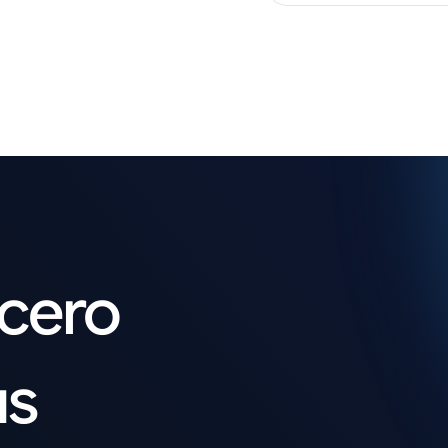
acero
us