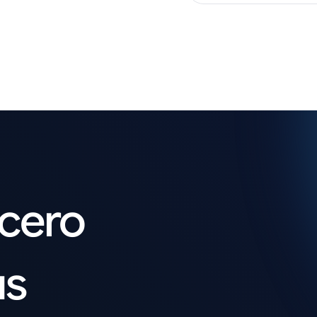
acero
us